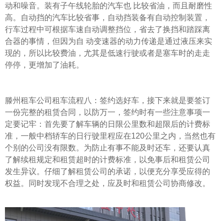
动和噪音。装有子午线轮胎的汽车也 比较省油，而且耐磨性
高。自动挡的汽车比较省事，自动挡装备有自动控制装置，
行车过程中可根据车速自动调整挡位，省去了换挡和踏踩离
合器的事情，但因为自 动变速器的动力传递是通过液压来实
现的，所以比较费油，尤其是低速行驶或者是塞车时的走走
停停，更增加了油耗。
滕州租车公司租车流程八：签约选好车，接下来就是要签订
一份完整的租赁合同，以防万一，签约时有一些注意事项一
定要记牢：首先要了解车辆的日限公里数和超限后的计费标
准，一般中档轿车的日行驶里程应在120公里之内，当然也有
个别的公司没有限数。为防止有事不能及时还车，还要认真
了解续租规定和租赁超时的计费标准，以免事后和租赁公司
发生异议。仔细了解租赁公司的承诺，以便充分享受应得的
权益。同时发现不合理之处，应及时和租赁公司协商修改。