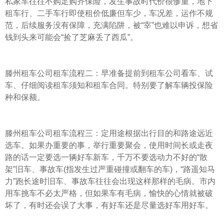
私家车往往不购足购齐保险，发生事故时代价很惨重，地下
租车行、二手车行即使租价低廉但车少，车况差，运作不规
范，后续服务没有保障，充满陷阱，被“宰”也难以申诉，想省
钱到头来可能会“捡了芝麻丢了西瓜”。
滕州租车公司租车流程二：早准备提前到租车公司看车、试
车、仔细阅读租车须知和租车合同。特别要了解车辆投保险
种和保额。
滕州租车公司租车流程三：定用途根据出行目的和路途远近
选车。如果办重要的事，举行重要聚会，使用时间长或走夜
路的话一定要选一辆好车新车，千万不要选动力不好的“散
架”旧车、事故车(指发生过严重碰撞或翻车的车)，“路遥知马
力”跑长途时旧车、事故车往往会出现这样那样的毛病。市内
用车挑车不必太严格，但如果车有毛病，愉快的心情就被破
坏了，有时还会误了大事，有好车还是尽量选好车用好车。