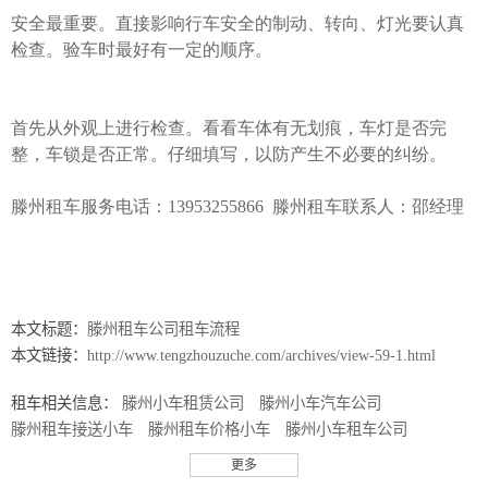
安全最重要。直接影响行车安全的制动、转向、灯光要认真
检查。验车时最好有一定的顺序。
首先从外观上进行检查。看看车体有无划痕，车灯是否完
整，车锁是否正常。仔细填写，以防产生不必要的纠纷。
滕州租车服务电话：
13953255866
滕州租车联系人：邵经理
本文标题：
滕州租车公司租车流程
本文链接：
http://www.tengzhouzuche.com/archives/view-59-1.html
租车相关信息：
滕州小车租赁公司
滕州小车汽车公司
滕州租车接送小车
滕州租车价格小车
滕州小车租车公司
滕州小车出租
滕州租车须知大巴
滕州租车须知小巴士
更多
滕州租车须知巴士
滕州租车须知小巴
滕州租车须知客车