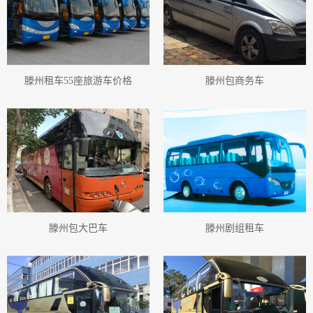
滕州旅游用车小车
滕州旅游小车小车
滕州旅游小车车队
滕州旅游小车租赁
滕州旅游小车出租
滕州包车旅游
滕州旅游包车小车
滕州小车包车公司
滕州高铁接送小车
滕州机场接送小车
滕州站租车小车
滕州包车旅游小车
滕州租商务车
滕州会议用车
滕州租旅游车
滕州租车
滕州租车55座旅游车价格
滕州包商务车
滕州汽车租赁
滕州租车行
滕州租车旅游
滕州包大巴车
滕州剧组租车