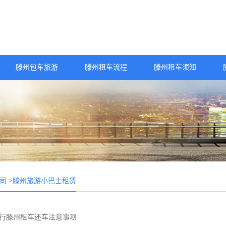
滕州包车旅游
滕州租车流程
滕州租车须知
>滕州旅游小巴士租赁
司
行滕州租车还车注意事项