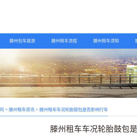
滕州包车旅游
滕州租车流程
滕州租车须知
>
> 滕州租车车况轮胎鼓包是否影响行车
司
滕州租车资讯
滕州租车车况轮胎鼓包