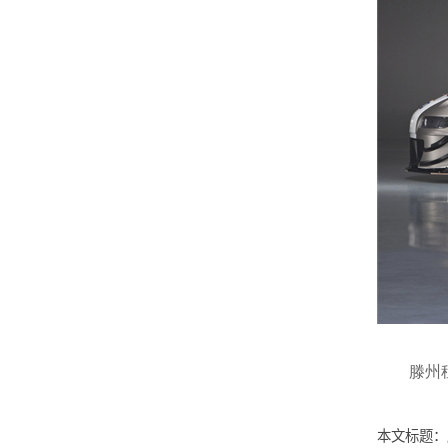
滕州租
本文标题：