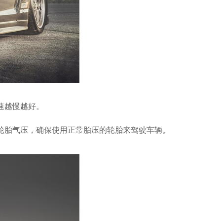
速越慢越好。
胎气压，确保使用正常胎压的轮胎来驾驶车辆。