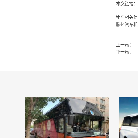
本文链接：
租车相关信
滕州汽车租
滕州巴士汽
滕州客车租
上一篇：
滕州租车接
下一篇：
滕州大巴汽
滕州租车接
滕州小巴租
滕州租车须
滕州旅游大
滕州旅游小
滕州旅游租
滕州旅游用
滕州旅游汽
滕州旅游小
滕州旅游用
滕州旅游客