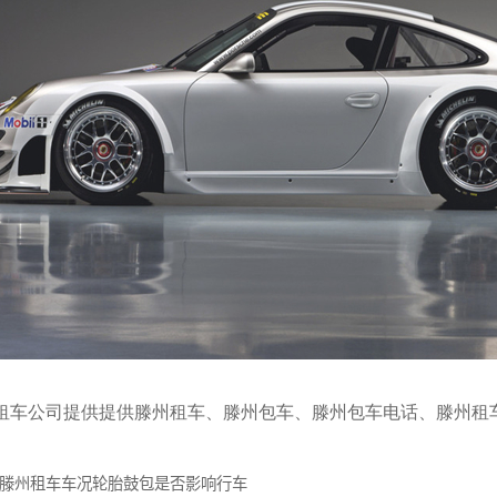
车公司提供提供滕州租车、
滕州包车
、
滕州包车电话
、
滕州租
滕州租车车况轮胎鼓包是否影响行车