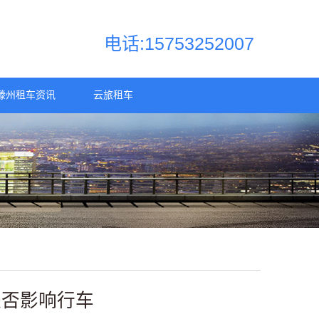
电话:15753252007
滕州租车资讯
云旅租车
是否影响行车