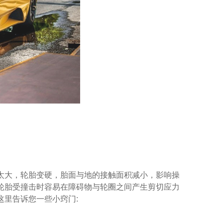
大，轮胎变硬，胎面与地的接触面积减小，影响操
轮胎受撞击时容易在障碍物与轮圈之间产生剪切应力
里告诉您一些小窍门: