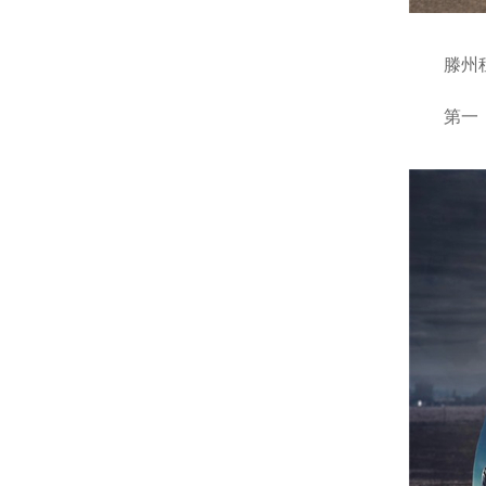
滕州租车
第一：滕