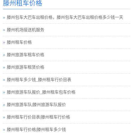
滕州租车价格
滕州包车旅游
滕州包车大巴车出租价格，滕州包车大巴车出租价格多少钱一天
滕州租车须知小车
滕州机场接送机服务
滕州巴士租车公司
滕州租车价格
滕州小车租车公司
滕州旅游车租车价格
滕州旅游包车小车
滕州旅游车租赁价格
滕州旅游小车车队
滕州租车多少钱_滕州租车行价目表
滕州旅游小车小车
滕州旅游车队报价_滕州租车包车价格
滕州租车接送小车
滕州旅游车队|滕州旅游车队报价
滕州汽车租赁中巴
滕州租车行价目表|滕州租车行价格
滕州租车行小车
滕州租车行价格|滕州租车多少钱
滕州小车租赁公司